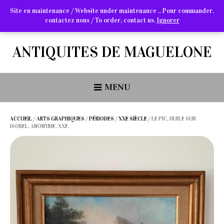
Site en maintenance / Website under maintenance .. Pour commander,
contactez nous / To order, contact us.
Ignorer
Arts Graphiques & Livres Anciens
ANTIQUITES DE MAGUELONE
MENU
ACCUEIL
/
ARTS GRAPHIQUES
/
PÉRIODES
/
XXE SIÈCLE
/ LE PIC, HUILE SUR
ISOREL, ANONYME, XXE.