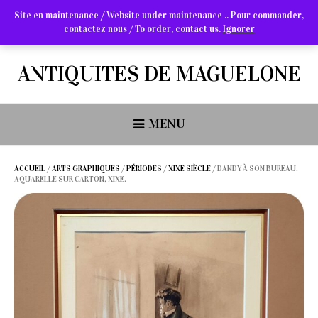
Site en maintenance / Website under maintenance .. Pour commander,
contactez nous / To order, contact us.
Ignorer
Arts Graphiques & Livres Anciens
ANTIQUITES DE MAGUELONE
MENU
ACCUEIL
/
ARTS GRAPHIQUES
/
PÉRIODES
/
XIXE SIÈCLE
/ DANDY À SON BUREAU,
AQUARELLE SUR CARTON, XIXE.