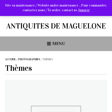
Site en maintenance / Website under maintenance .. Pour commander,
contactez nous / To order, contact us.
Ignorer
Arts Graphiques & Livres Anciens
ANTIQUITES DE MAGUELONE
MENU
ACCUEIL
/
PHOTOGRAPHIES
/ THÈMES
Thèmes