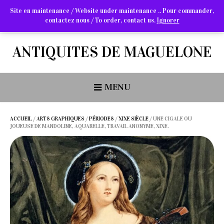
Site en maintenance / Website under maintenance .. Pour commander,
contactez nous / To order, contact us.
Ignorer
Arts Graphiques & Livres Anciens
ANTIQUITES DE MAGUELONE
MENU
ACCUEIL
/
ARTS GRAPHIQUES
/
PÉRIODES
/
XIXE SIÈCLE
/ UNE CIGALE OU
JOUEUSE DE MANDOLINE, AQUARELLE, TRAVAIL ANONYME, XIXE.