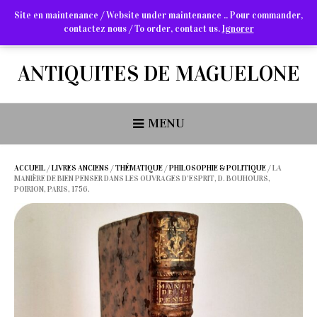
Site en maintenance / Website under maintenance .. Pour commander,
contactez nous / To order, contact us.
Ignorer
Arts Graphiques & Livres Anciens
ANTIQUITES DE MAGUELONE
MENU
ACCUEIL
/
LIVRES ANCIENS
/
THÉMATIQUE
/
PHILOSOPHIE & POLITIQUE
/ LA
MANIÈRE DE BIEN PENSER DANS LES OUVRAGES D’ESPRIT, D. BOUHOURS,
POIRION, PARIS, 1756.