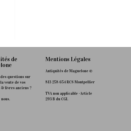
ités de
Mentions Légales
lone
Antiquités de Maguelone ©
 des questions sur
813 258 654 RCS Montpellier
 la vente de vos
 & livres anciens ?
TVA non applicable -Article
293 B du CGI.
 nous.