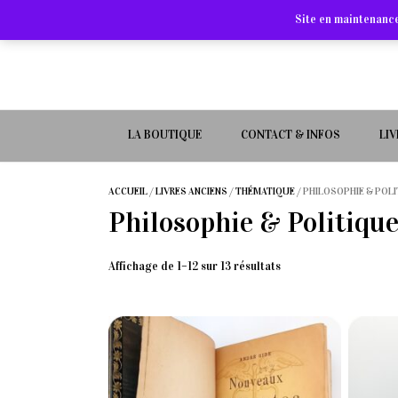
Site en maintenance
LA BOUTIQUE
CONTACT & INFOS
LI
ACCUEIL
/
LIVRES ANCIENS
/
THÉMATIQUE
/ PHILOSOPHIE & POL
Philosophie & Politiqu
Trié
Affichage de 1–12 sur 13 résultats
du
plus
récent
au
plus
ancien