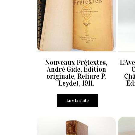
Nouveaux Prétextes,
L’Ave
André Gide, Édition
C
originale, Reliure P.
Châ
Leydet, 1911.
Édi
Lire la suite