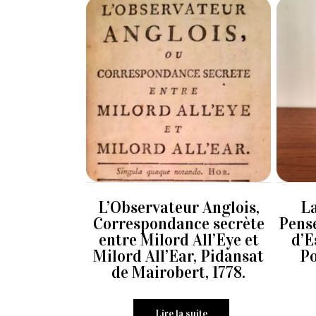
L’Observateur Anglois,
La
Correspondance secrète
Pens
entre Milord All’Eye et
d’E
Milord All’Ear, Pidansat
Po
de Mairobert, 1778.
Lire la suite