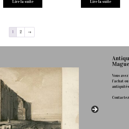
Lire la suite
Lire la suite
1
2
→
Antiqu
Mague
Vous avez
l’achat ou
antiquités
Contactez