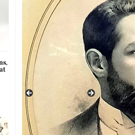
ns,
at