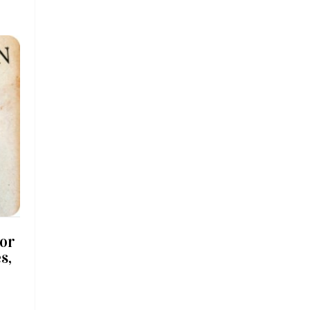
tor
s,