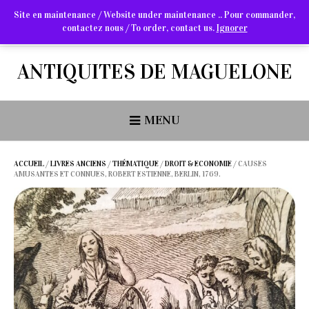
Site en maintenance / Website under maintenance .. Pour commander,
contactez nous / To order, contact us.
Ignorer
Arts Graphiques & Livres Anciens
ANTIQUITES DE MAGUELONE
MENU
ACCUEIL
/
LIVRES ANCIENS
/
THÉMATIQUE
/
DROIT & ECONOMIE
/ CAUSES
AMUSANTES ET CONNUES, ROBERT ESTIENNE, BERLIN, 1769.