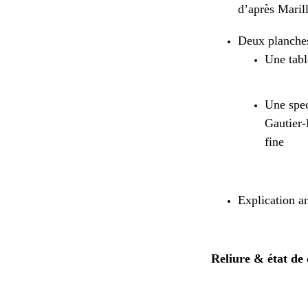
d’après Marill
Deux planches
Une tabl
Une spec
Gautier-
fine
Explication a
Reliure & état de