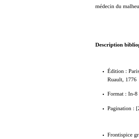
médecin du malheu
Description bibli
Édition : Par
Ruault, 1776
Format : In-8
Pagination : [2
Frontispice g