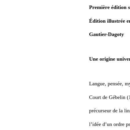
Première édition 
Édition illustrée 
Gautier-Dagoty
Une origine univer
Langue, pensée, my
Court de Gébelin (
précurseur de la li
l’idée d’un ordre pr