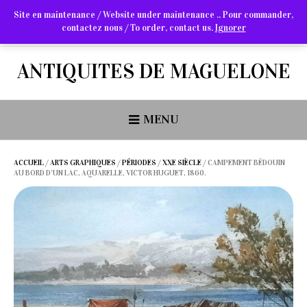
Site en maintenance / Website under maintenance .. Pour commander,
contactez nous / To order, contact us.
Ignorer
Arts Graphiques & Livres Anciens
ANTIQUITES DE MAGUELONE
MENU
ACCUEIL
/
ARTS GRAPHIQUES
/
PÉRIODES
/
XXE SIÈCLE
/ CAMPEMENT BÉDOUIN
AU BORD D’UN LAC, AQUARELLE, VICTOR HUGUET, 1860.