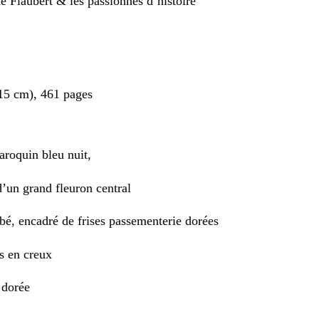
e Flaubert & les passionnés d’histoire
15 cm), 461 pages
roquin bleu nuit,
d’un grand fleuron central
bé, encadré de frises passementerie dorées
s en creux
 dorée