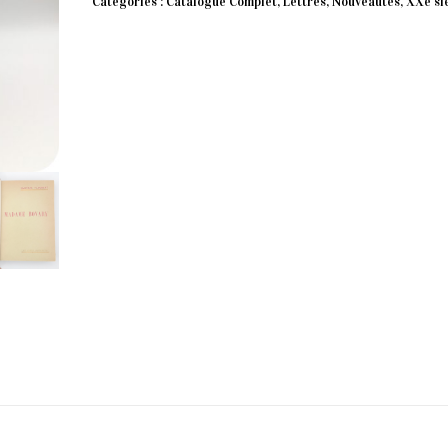
Catégories :
Catalogue Complet
,
Lettres
,
Nouveautés
,
XXe si