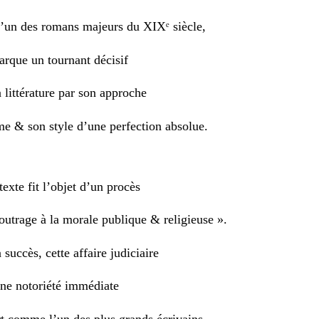
un des romans majeurs du XIXᵉ siècle,
que un tournant décisif
a littérature par son approche
me & son style d’une perfection absolue.
exte fit l’objet d’un procès
 outrage à la morale publique & religieuse ».
succès, cette affaire judiciaire
ne notoriété immédiate
t comme l’un des plus grands écrivains