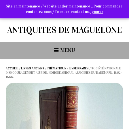
Site en maintenance / Website under maintenance .. Pour commander,
contactez nous / To order, contact us.
Ignorer
Arts Graphiques & Livres Anciens
ANTIQUITES DE MAGUELONE
MENU
ACCUEIL
/
LIVRES ANCIENS
/
THÉMATIQUE
/
LIVRES RARES
/ SOCIÉTÉ NATIONALE
D’ENCOURAGEMENT AU BIEN, HONORÉ ARNOUL, ARMOIRIES DU DANEMARK, 1862-
1866.