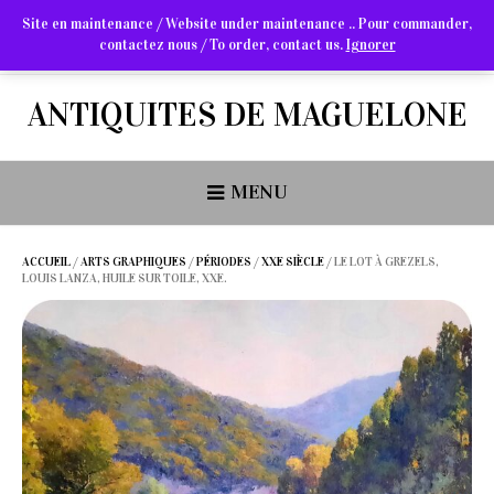
Site en maintenance / Website under maintenance .. Pour commander,
contactez nous / To order, contact us.
Ignorer
Arts Graphiques & Livres Anciens
ANTIQUITES DE MAGUELONE
MENU
ACCUEIL
/
ARTS GRAPHIQUES
/
PÉRIODES
/
XXE SIÈCLE
/ LE LOT À GREZELS,
LOUIS LANZA, HUILE SUR TOILE, XXE.