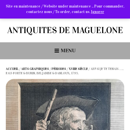
Site en maintenance / Website under maintenance .. Pour commander,
contactez nous / To order, contact us.
Ignorer
Arts Graphiques & Livres Anciens
ANTIQUITES DE MAGUELONE
MENU
ACCUEIL
/
ARTS GRAPHIQUES
/
PÉRIODES
/
XVIIIE SIÈCLE
/ AH ! SI JE TE TENAIS….,
EAU-FORTE & BURIN, BELJAMBE & DANLOUX, 1793.