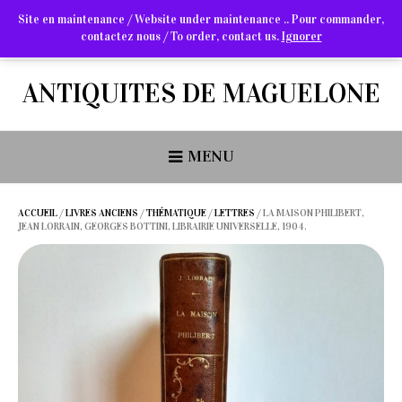
Site en maintenance / Website under maintenance .. Pour commander,
contactez nous / To order, contact us.
Ignorer
Arts Graphiques & Livres Anciens
ANTIQUITES DE MAGUELONE
MENU
ACCUEIL
/
LIVRES ANCIENS
/
THÉMATIQUE
/
LETTRES
/ LA MAISON PHILIBERT,
JEAN LORRAIN, GEORGES BOTTINI, LIBRAIRIE UNIVERSELLE, 1904.