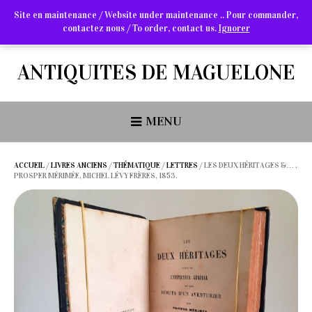
Site en maintenance / Website under maintenance .. Pour commander,
contactez nous / To order, contact us.
Ignorer
Arts Graphiques & Livres Anciens
ANTIQUITES DE MAGUELONE
MENU
ACCUEIL
/
LIVRES ANCIENS
/
THÉMATIQUE
/
LETTRES
/ LES DEUX HÉRITAGES &… ,
PROSPER MÉRIMÉE, MICHEL LÉVY FRÈRES, 1853.