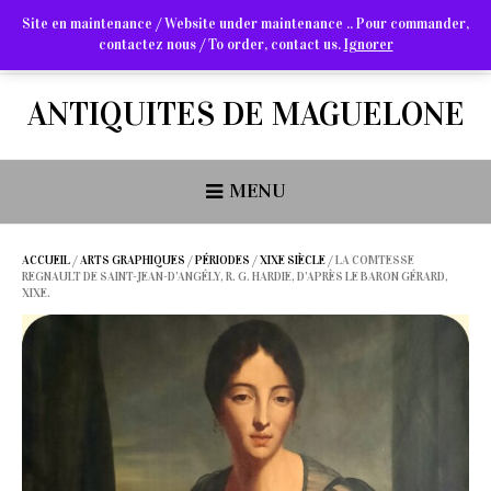
Site en maintenance / Website under maintenance .. Pour commander,
contactez nous / To order, contact us.
Ignorer
Arts Graphiques & Livres Anciens
ANTIQUITES DE MAGUELONE
MENU
ACCUEIL
/
ARTS GRAPHIQUES
/
PÉRIODES
/
XIXE SIÈCLE
/ LA COMTESSE
REGNAULT DE SAINT-JEAN-D’ANGÉLY, R. G. HARDIE, D’APRÈS LE BARON GÉRARD,
XIXE.