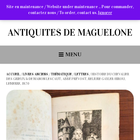
Site en maintenance / Website under maintenance .. Pour commander,
contactez nous / To order, contact us.
Ignorer
Arts Graphiques & Livres Anciens
ANTIQUITES DE MAGUELONE
MENU
ACCUEIL
/
LIVRES ANCIENS
/
THÉMATIQUE
/
LETTRES
/ HISTOIRE DU CHEVALIER
DES GRIEUX & DE MANON LESCAUT, ABBÉ PRÉVOST, RELIURE GAYLER-HIROU,
LEMERRE, 1870