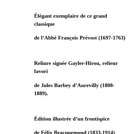
Élégant exemplaire de ce grand
classique
de l’Abbé François Prévost (1697-1763)
Reliure signée Gayler-Hirou, relieur
favori
de Jules Barbey d’Aurevilly (1808-
1889).
Édition illustrée d’un frontispice
de Félix Bracquemond (1833-1914)