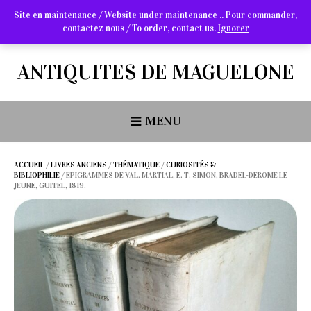
Site en maintenance / Website under maintenance .. Pour commander,
contactez nous / To order, contact us.
Ignorer
Arts Graphiques & Livres Anciens
ANTIQUITES DE MAGUELONE
MENU
ACCUEIL
/
LIVRES ANCIENS
/
THÉMATIQUE
/
CURIOSITÉS &
BIBLIOPHILIE
/ EPIGRAMMES DE VAL. MARTIAL, E. T. SIMON, BRADEL-DEROME LE
JEUNE, GUITEL, 1819.