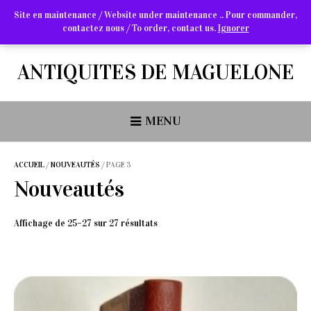
Site en maintenance / Website under maintenance .. Pour commander,
contactez nous / To order, contact us.
Ignorer
Arts Graphiques & Livres Anciens
ANTIQUITES DE MAGUELONE
MENU
ACCUEIL
/
NOUVEAUTÉS
/ PAGE 3
Nouveautés
Trié
Affichage de 25–27 sur 27 résultats
du
plus
récent
au
plus
ancien