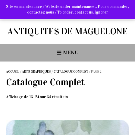
Site en maintenance / Website under maintenance .. Pour commander,
contactez nous / To order, contact us.
Ignorer
Arts Graphiques & Livres Anciens
ANTIQUITES DE MAGUELONE
MENU
ACCUEIL
/
ARTS GRAPHIQUES
/
CATALOGUE COMPLET
/ PAGE 2
Catalogue Complet
Trié
Affichage de 13–24 sur 34 résultats
du
plus
récent
au
plus
ancien