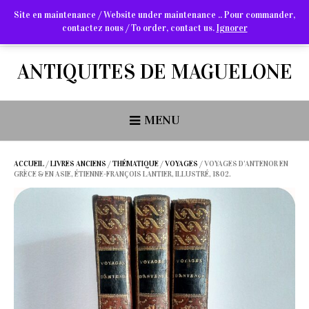
Site en maintenance / Website under maintenance .. Pour commander,
contactez nous / To order, contact us.
Ignorer
Arts Graphiques & Livres Anciens
ANTIQUITES DE MAGUELONE
MENU
ACCUEIL
/
LIVRES ANCIENS
/
THÉMATIQUE
/
VOYAGES
/ VOYAGES D’ANTENOR EN
GRÈCE & EN ASIE, ÉTIENNE-FRANÇOIS LANTIER, ILLUSTRÉ, 1802.