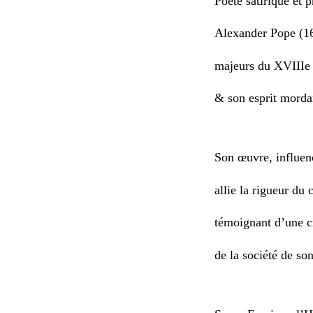
Poète satirique et 
Alexander Pope (16
majeurs du XVIIIe s
& son esprit morda
Son œuvre, influen
allie la rigueur du 
témoignant d’une cr
de la société de so