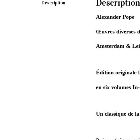
Descriptio
Description
Alexander Pope
Œuvres diverses d
Amsterdam & Leip
Édition originale 
en six volumes In-
Un classique de la