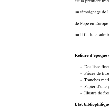
est la première tra
un témoignage de l’
de Pope en Europe 
où il fut lu et admi
Reliure d’époque e
Dos lisse fine
Pièces de tit
Tranches marb
Papier d’une g
Illustré de fr
État bibliophilique