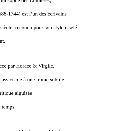
philosophe des Lumières,
88-1744) est l’un des écrivains
iècle, reconnu pour son style ciselé
nt.
cée par Horace & Virgile,
classicisme à une ironie subtile,
itique aiguisée
n temps.