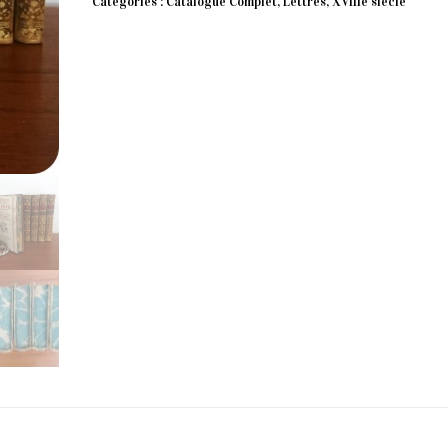
Catégories :
Catalogue Complet
,
Lettres
,
XVIIIe siècle