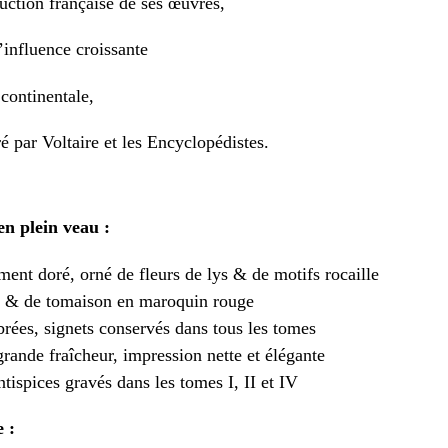
duction française de ses œuvres,
influence croissante
continentale,
ré par Voltaire et les Encyclopédistes.
n plein veau :
ment doré, orné de fleurs de lys & de motifs rocaille
re & de tomaison en maroquin rouge
rées, signets conservés dans tous les tomes
rande fraîcheur, impression nette et élégante
ontispices gravés dans les tomes I, II et IV
 :