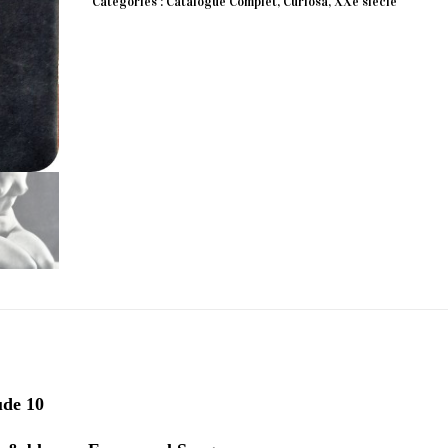
Catégories :
Catalogue Complet
,
Curiosa
,
XXe siècle
n
ude 10