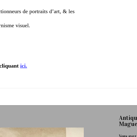
ctionneurs de portraits d’art, & les
rnisme visuel.
cliquant
ici.
Antiqu
Mague
Vous avez