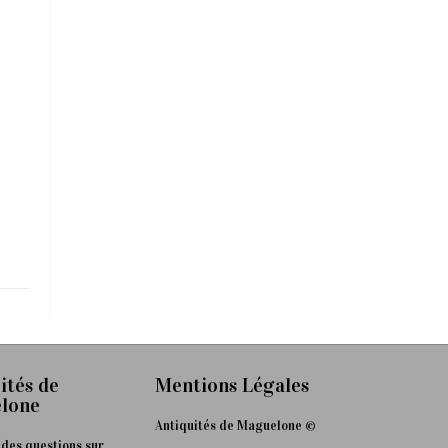
ités de
Mentions Légales
lone
Antiquités de Maguelone ©
 des questions sur