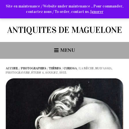
Site en maintenance / Website under maintenance .. Pour commander,
contactez nous / To order, contact us.
Ignorer
Arts Graphiques & Livres Anciens
ANTIQUITES DE MAGUELONE
MENU
ACCUEIL
/
PHOTOGRAPHIES
/
THÈMES
/
CURIOSA
/ LA MÈCHE, NU D’ASSIA,
PHOTOGRAVURE, ÉTUDE 4, SOUGEZ, 1935.