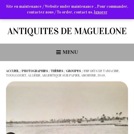
Site en maintenance / Website under maintenance .. Pour commander,
contactez nous / To order, contact us.
Ignorer
Arts Graphiques & Livres Anciens
ANTIQUITES DE MAGUELONE
MENU
ACCUEIL
/
PHOTOGRAPHIES
/
THÈMES
/
GROUPES
/ ENFANTS DE TAMACINE,
TOUGGOURT, ALGÉRIE, ARGENTIQUE SUR PAPIER, ANONYME, 1940.