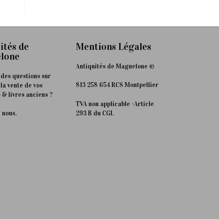
ités de
Mentions Légales
lone
Antiquités de Maguelone ©
 des questions sur
813 258 654 RCS Montpellier
 la vente de vos
 & livres anciens ?
TVA non applicable -Article
293 B du CGI.
 nous.