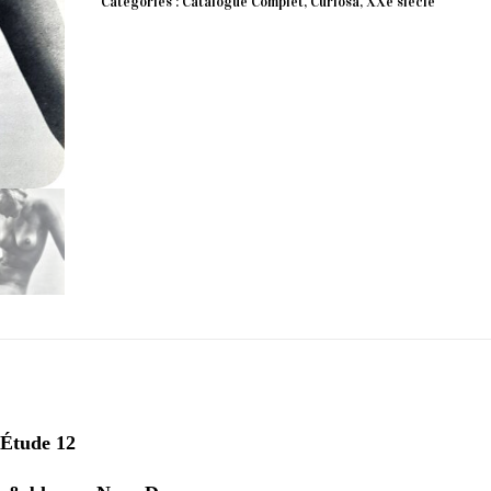
Catégories :
Catalogue Complet
,
Curiosa
,
XXe siècle
n
 Étude 12