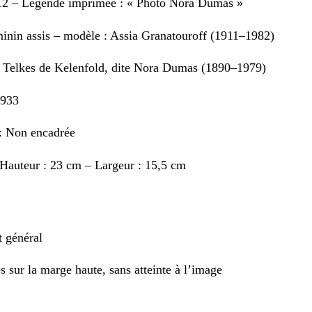
 12 – Légende imprimée : « Photo Nora Dumas »
minin assis – modèle : Assia Granatouroff (1911–1982)
 Telkes de Kelenfold, dite Nora Dumas (1890–1979)
1933
: Non encadrée
Hauteur : 23 cm – Largeur : 15,5 cm
t général
es sur la marge haute, sans atteinte à l’image