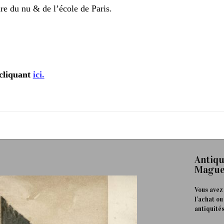
ire du nu & de l’école de Paris.
cliquant
ici.
Antiqu
Mague
Vous avez
l’achat ou
antiquités