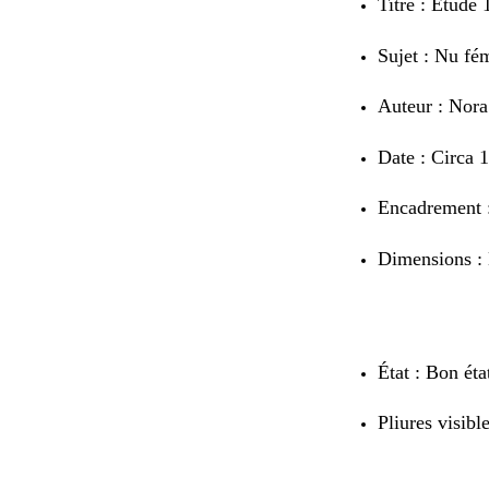
Titre : Étude
Sujet : Nu fé
Auteur : Nora
Date : Circa 
Encadrement 
Dimensions : 
État : Bon éta
Pliures visibl