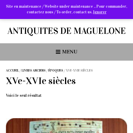
Site en maintenance / Website under maintenance .. Pour commander,
contactez nous / To order, contact us.
Ignorer
Arts Graphiques & Livres Anciens
ANTIQUITES DE MAGUELONE
MENU
ACCUEIL
/
LIVRES ANCIENS
/
ÉPOQUES
/ XVE-XVIE SIÈCLES
XVe-XVIe siècles
Voici le seul résultat